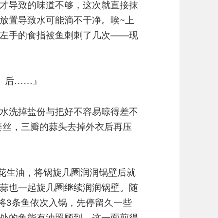
才导致的味道不够，这次就直接抹
放置导致水可能滴不干净。唉~上
左手的食指被鱼刺刺了几次——现
）后……』
水洗掉盐份与把好不容易晾得差不
姜丝，三瓣的蒜头去掉外衣后再压
些花生油，将锅旋几圈润润锅壁后就
蒜也一起旋几圈继续润润锅壁。随
再将3条鱼依次入锅，先停留久一些
处的鱼能有油照顾到。这一面煎得