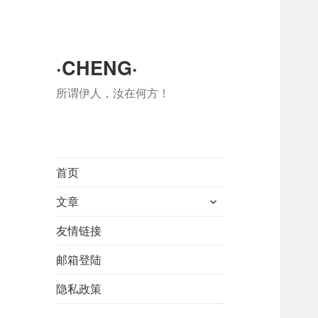
·CHENG·
所谓伊人，汝在何方！
首页
展
文章
开
友情链接
子
菜
邮箱登陆
单
隐私政策