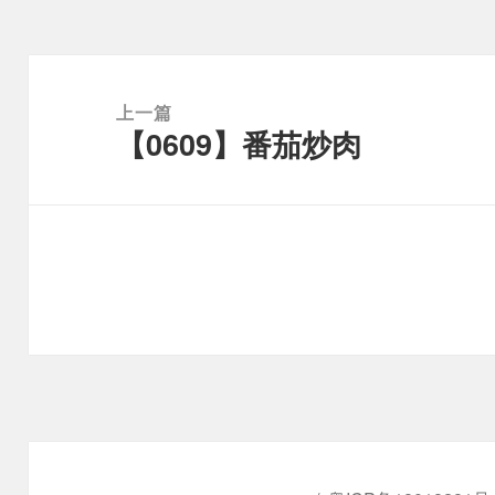
文
章
上一篇
【0609】番茄炒肉
导
上
航
篇
文
章：
下
篇
文
章：