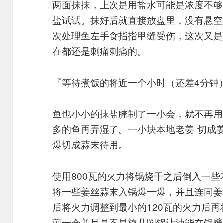
两面抹抹，上次是用盐水可能是浓度不够
盐试试。抹好后就直接放盘里，没有悬空
次处理鱼左手食指指甲缝受伤，这次又是
在都还是刺痛刺痛的。
『等待煮饭的将近一个小时（还差4分钟
鱼也小小的抹盐腌制了一小会，就不再用
多的鱼再弄湿了。一小块本地老姜¹切成
爆切成蒜末待用。
使用800瓦的火力将锅烧干之后倒入一
将一些姜丝蒜末入锅爆一爆，并且连同姜
后将火力调整到最小的120瓦的火力后
煎一会并且是不是旋几圈锅让油能在锅壁