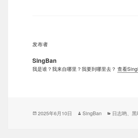
发布者
SingBan
我是谁？我来自哪里？我要到哪里去？
查看Sin
发
作
分
2025年6月10日
SingBan
日志哟
、
黑
布
者
类
于