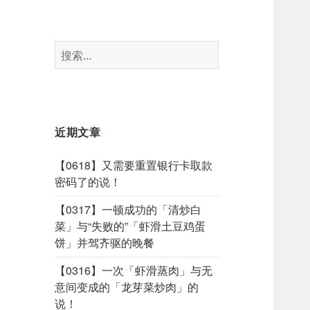
搜
索：
近期文章
【0618】又需要重置银行卡取款
密码了的说！
【0317】一顿成功的「清炒白
菜」与“失败的”「虾滑土豆鸡蛋
饼」并驾齐驱的晚餐
【0316】一次「虾滑蒸肉」与无
意间变成的「龙芽菜炒肉」的
说！