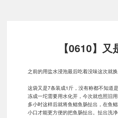
【0610】
之前的用盐水浸泡最后吃着没味这次就换
这袋又是7条装成1斤，没有称都不知道
冻成一坨需要用水化开，今次就也照旧用
多小时这样后就将鱼鳃鱼肠扯出，在鱼鳃
小口才能更方便的把鱼肠扯出。扯出洗净