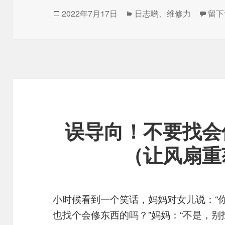
发
分
于自
2022年7月17日
日志哟
、
维修力
留下
布
类
于
误导向！不要找会
（让风扇重
小时候看到一个笑话，妈妈对女儿说：“你
也找个会修东西的吗？”妈妈：“不是，