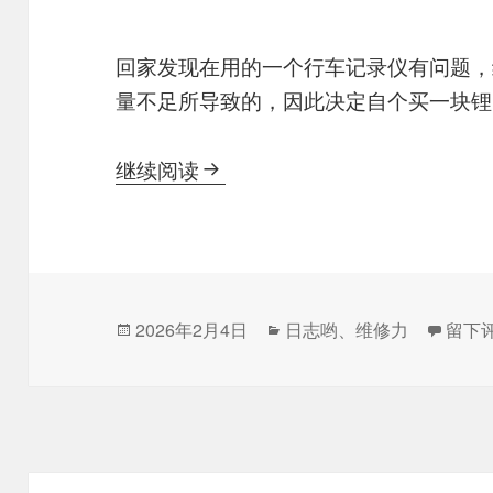
回家发现在用的一个行车记录仪有问题，
量不足所导致的，因此决定自个买一块锂
【0204】自个替换行车记录仪
继续阅读
发
分
于【
2026年2月4日
日志哟
、
维修力
留下
布
类
于