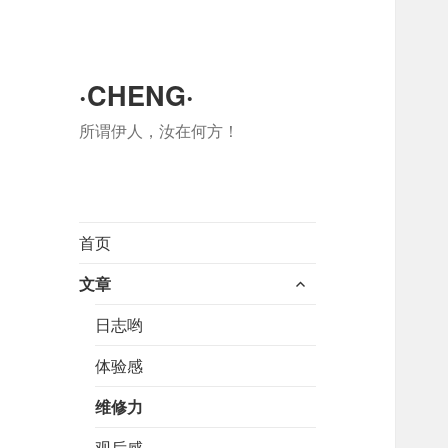
·CHENG·
所谓伊人，汝在何方！
首页
展
文章
开
日志哟
子
菜
体验感
单
维修力
观后感