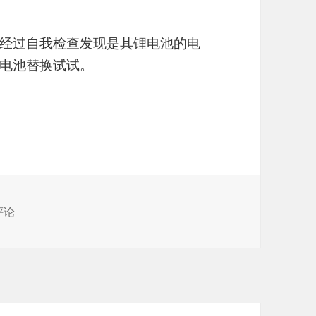
经过自我检查发现是其锂电池的电
电池替换试试。
的锂电池
0204】自个替换行车记录仪的锂电池
评论