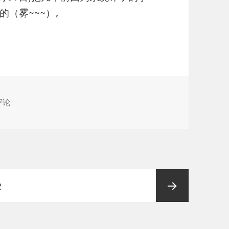
的（雾~~~）。
和刷机入门的原因与它们的那点事
回忆杀】关于我第一次装系统和刷机入门的原因与它们的那点事
评论
页
2
下一页