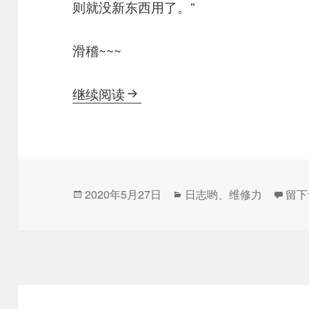
则就没新东西用了。”
滑稽~~~
误导向！不要找会修东西的男生
继续阅读
发
分
于误
2020年5月27日
日志哟
、
维修力
留下
布
类
于