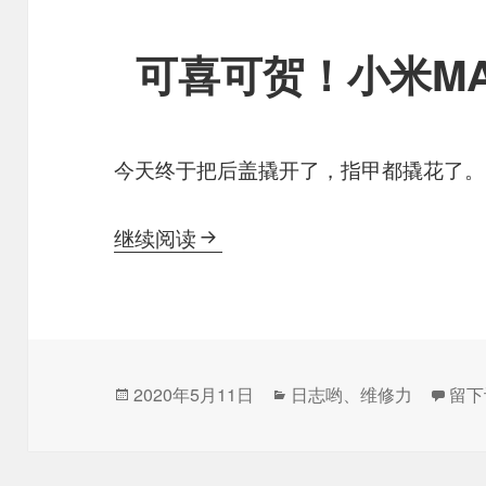
可喜可贺！小米M
今天终于把后盖撬开了，指甲都撬花了。
可喜可贺！小米MAX被我修好
继续阅读
发
分
于可
2020年5月11日
日志哟
、
维修力
留下
布
类
于