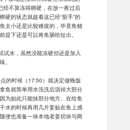
就已经不算冻得梆硬，在放一夜过后
梆硬的状态就趁着这已经“脏手”的
鱼太小还是比较难拔的，毕竟鱼鳃
前提下还是可以将鱼肠给扯出。
来试试水，虽然没能冻硬但还是加入
味。
点的时候（17:50）就决定做晚饭
拿鱼就简单用水洗洗后沥掉大部分
因为如此只能抹部分地方。在给鱼
干水的时候再用几片姜贴在鱼上感
随便也准备一块本地老姜切块与两