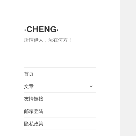
·CHENG·
所谓伊人，汝在何方！
首页
展
文章
开
友情链接
子
菜
邮箱登陆
单
隐私政策