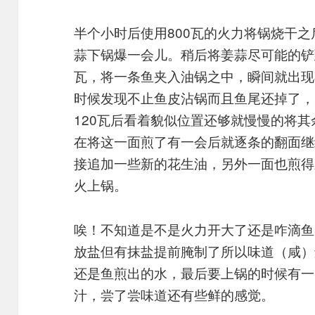
半个小时后使用800瓦的火力将锅烧干
蒜下锅爆一会儿。稍后将姜蒜尽可能的铲
瓦，将一条鱼夹入油锅之中，瞬间就出现
时候发现不止鱼皮沾锅而且鱼尾还掉了，
120瓦后看着貌似位置还够就慢慢的将其
在将这一面煎了有一会后就逐条的翻面继
接追加一些新的花生油，另外一面也煎得
火上锅。
唉！不知道是不是火力开大了还是咋滴鱼
放盐但有抹盐提前腌制了所以味道（咸）
还是鱼煎出的水，最后要上锅的时候有一
汁，尝了尝味道还有些鲜的感觉。