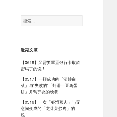
搜
索：
近期文章
【0618】又需要重置银行卡取款
密码了的说！
【0317】一顿成功的「清炒白
菜」与“失败的”「虾滑土豆鸡蛋
饼」并驾齐驱的晚餐
【0316】一次「虾滑蒸肉」与无
意间变成的「龙芽菜炒肉」的
说！