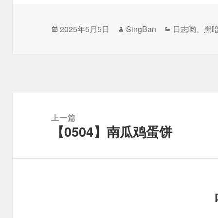
发
作
分
2025年5月5日
SingBan
日志哟
、
黑
布
者
类
于
文
章
上一篇
【0504】南瓜鸡蛋饼
导
上
航
篇
文
章：
下
篇