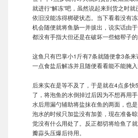
就进行“解冻”吧，虽然说起来到货之时
依旧没能冻得梆硬状态。当下看着没有冻
机会随便就将鱼肠一并拔出，说实话由于
都没有手指大但还是在破坏一些鳃帮子的
这鱼只有巴掌小1斤有7条就随便拿3条
一点食盐后解冻并且随便看看能不能腌入
后来实在是等不及了，于是就在4点多快5
了，将泡鱼的水倒掉过后因为不想再用手
水后用漏勺辅助将盐抹在鱼的两面，也是
泡水的时候只加盐没有加姜，现在准备晾
觉没有什么用处了。反正都切将给鱼了就
瓣蒜头压爆后待用。