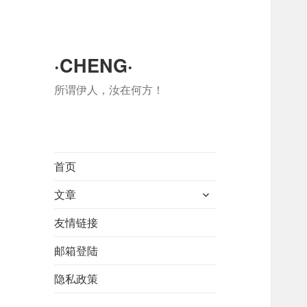
·CHENG·
所谓伊人，汝在何方！
首页
展
文章
开
友情链接
子
菜
邮箱登陆
单
隐私政策