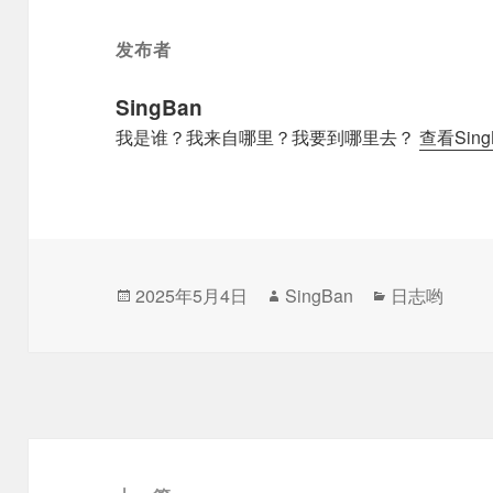
发布者
SingBan
我是谁？我来自哪里？我要到哪里去？
查看Sin
发
作
分
2025年5月4日
SingBan
日志哟
布
者
类
于
文
章