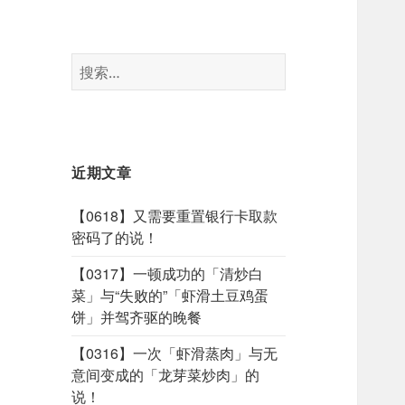
搜
索：
近期文章
【0618】又需要重置银行卡取款
密码了的说！
【0317】一顿成功的「清炒白
菜」与“失败的”「虾滑土豆鸡蛋
饼」并驾齐驱的晚餐
【0316】一次「虾滑蒸肉」与无
意间变成的「龙芽菜炒肉」的
说！