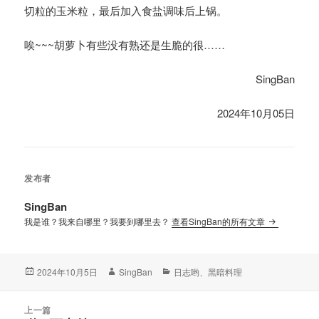
切粒的玉米粒，最后加入食盐调味后上锅。
唉~~~胡萝卜有些没有熟还是生脆的很……
SingBan
2024年10月05日
发布者
SingBan
我是谁？我来自哪里？我要到哪里去？
查看SingBan的所有文章
发
作
分
2024年10月5日
SingBan
日志哟
、
黑暗料理
布
者
类
于
文
上一篇
章