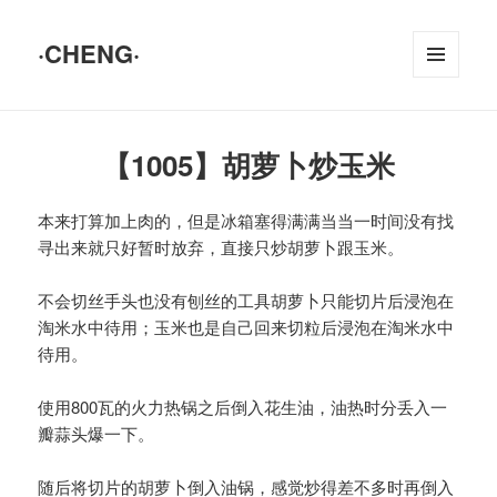
·CHENG·
菜单和
挂件
【1005】胡萝卜炒玉米
本来打算加上肉的，但是冰箱塞得满满当当一时间没有找
寻出来就只好暂时放弃，直接只炒胡萝卜跟玉米。
不会切丝手头也没有刨丝的工具胡萝卜只能切片后浸泡在
淘米水中待用；玉米也是自己回来切粒后浸泡在淘米水中
待用。
使用800瓦的火力热锅之后倒入花生油，油热时分丢入一
瓣蒜头爆一下。
随后将切片的胡萝卜倒入油锅，感觉炒得差不多时再倒入