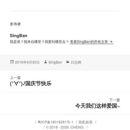
发布者
SingBan
我是谁？我来自哪里？我要到哪里去？
查看SingBan的所有文章
发
作
分
2016年9月30日
SingBan
日志哟
布
者
类
于
文
上一篇
章
(°∀°)ﾉ国庆节快乐
上
导
篇
航
文
下一篇
章：
今天我们这样爱国~
下
篇
文
粤ICP备18018281号-1
隐私政策
章：
© 2016 - 2026 ·CHENG·