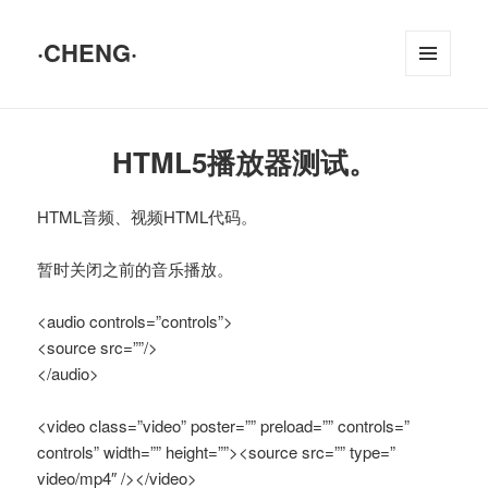
·CHENG·
菜单和
挂件
HTML5播放器测试。
HTML音频、视频HTML代码。
暂时关闭之前的音乐播放。
<audio controls=”controls”>
<source src=””/>
</audio>
<video class=”video” poster=”” preload=”” controls=”
controls” width=”” height=””><source src=”” type=”
video/mp4″ /></video>