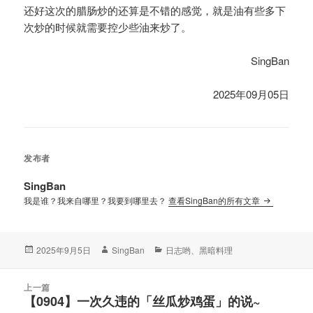
还好这次的腊肠炒的还算是不错的感觉，就是油有些多下
次炒的时候就需要控少些油来炒了。
SingBan
2025年09月05日
发布者
SingBan
我是谁？我来自哪里？我要到哪里去？
查看SingBan的所有文章
发
作
分
2025年9月5日
SingBan
日志哟
、
黑暗料理
布
者
类
于
文
上一篇
章
【0904】一次久违的「丝瓜炒鸡蛋」的说~
上
导