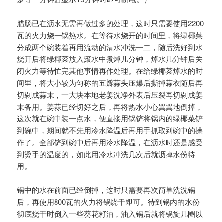
腊肠已在沥水无需再做过多的处理，这时只需要使用2200
瓦的火力烧一锅热水。在等待水烧开的时间里，将绿椰菜
分成两个碗装着再用流动的清水冲洗一二，随后洗好到水
烧开后将绿椰菜放入滚水中煮焯几分钟，焯水几分钟后关
闭火力等待忙完其他事情再作处理。在给绿椰菜焯水的时
间里，将大小较为匀称的五瓣蒜头压爆后撕掉蒜衣随后再
切剁成蒜末，一大块本地老姜洗净外表后压裂再切剁成姜
末备用。姜蒜已经切好之后，再将热水小心翼翼地倒掉，
这次就在碗中装一点水，便直接用锅铲将锅内的绿椰菜铲
到碗中，期间就不先用冷水降温后再用手抓取到碗中的操
作了。全部铲到碗中后再用冷水降温，在沥水时还是感受
到烫手的温度的，如此用冷水冲洗几次后就沥掉水份待
用。
锅中的水在前面已经倒掉，这时只需要再次简单洗洗锅
后，再使用800瓦的火力将锅烧干即可。待到锅内的水份
彻底烧干时倒入一些葵花籽油，油入锅后就将锅旋几圈以