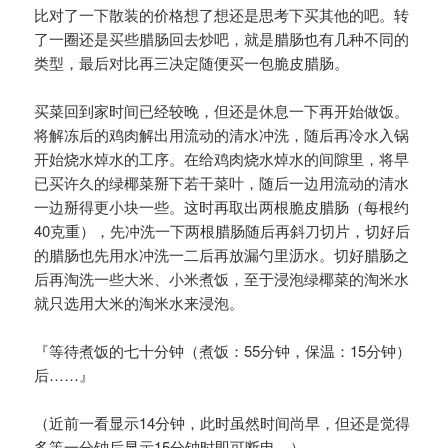
比对了一下散装的价格想了想还是思考下买其他的吧。转
了一圈还是买些腊肠回去炒吧，就是腊肠也有几种不同的
类型，最后对比再三决定随便买一包脆皮腊肠。
买菜回到家时间已经较晚，但还是休息一下再开始做饭。
将解冻后的鸡肉解出用流动的清水冲洗，随后再冷水入锅
开始烧水焯水的工序。在给鸡肉烧水焯水的间隙里，将早
已买许久的绿椰菜掰下若干菜叶，随后一边用流动的清水
一边掰得更小块一些。这时再取出两根脆皮腊肠（每根约
40克重），先冲洗一下两根腊肠随后再斜刀切片，切好后
的腊肠也先用水冲洗一二后再放漏勺里沥水。切好腊肠之
后再淘洗一些大米、小米煮饭，至于浸泡绿椰菜的淘米水
就只选用大米的淘米水来浸泡。
『等待煮饭的七十分钟（煮饭：55分钟，保温：15分钟）
后……』
（近前一看显示14分钟，此时虽然时间尚早，但还是觉得
多等一分钟后显示15分钟时即可断电。）