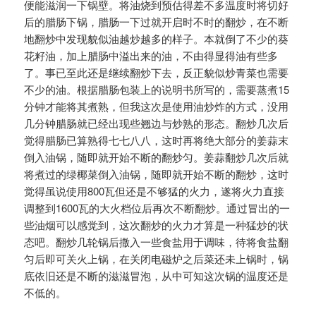
便能滋润一下锅壁。将油烧到预估得差不多温度时将切好
后的腊肠下锅，腊肠一下过就开启时不时的翻炒，在不断
地翻炒中发现貌似油越炒越多的样子。本就倒了不少的葵
花籽油，加上腊肠中溢出来的油，不由得显得油有些多
了。事已至此还是继续翻炒下去，反正貌似炒青菜也需要
不少的油。根据腊肠包装上的说明书所写的，需要蒸煮15
分钟才能将其煮熟，但我这次是使用油炒炸的方式，没用
几分钟腊肠就已经出现些翘边与炒熟的形态。翻炒几次后
觉得腊肠已算熟得七七八八，这时再将绝大部分的姜蒜末
倒入油锅，随即就开始不断的翻炒匀。姜蒜翻炒几次后就
将煮过的绿椰菜倒入油锅，随即就开始不断的翻炒，这时
觉得虽说使用800瓦但还是不够猛的火力，遂将火力直接
调整到1600瓦的大火档位后再次不断翻炒。通过冒出的一
些油烟可以感觉到，这次翻炒的火力才算是一种猛炒的状
态吧。翻炒几轮锅后撒入一些食盐用于调味，待将食盐翻
匀后即可关火上锅，在关闭电磁炉之后菜还未上锅时，锅
底依旧还是不断的滋滋冒泡，从中可知这次锅的温度还是
不低的。