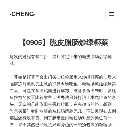
·CHENG·
菜单和
挂件
【0905】脆皮腊肠炒绿椰菜
这次的过程有些曲折，最后才定下来的脆皮腊肠炒绿椰
菜。
一开始是打算等会出门买些粒粒肠用来炒绿椰菜的，后来
临解冻时就改变主意的打算今晚吃鱼，粒粒肠就延续到第
二天。可是在拿出鸡肉进行解冻，准备拿鱼出来时，发现
鱼摆放的位置比较靠里，没办法只好打消了本次吃鱼的念
头。无奈的只能依旧去买粒粒肠，在去超市的路上想到，
昨天买菜时看到散装的粒粒肠所剩无几，不知道现在去到
那里还有没有货。到了超市走到粒粒肠对应的摊位前一
看，果不其然已经没货只剩旁边的一袋预包装的粒粒肠，