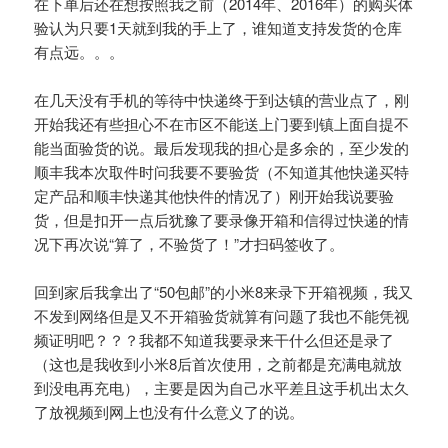
在下单后还在想按照我之前（2014年、2016年）的购买体
验认为只要1天就到我的手上了，谁知道支持发货的仓库
有点远。。。
在几天没有手机的等待中快递终于到达镇的营业点了，刚
开始我还有些担心不在市区不能送上门要到镇上面自提不
能当面验货的说。最后发现我的担心是多余的，至少发的
顺丰我本次取件时问我要不要验货（不知道其他快递买特
定产品和顺丰快递其他快件的情况了）刚开始我说要验
货，但是扣开一点后犹豫了要录像开箱和信得过快递的情
况下再次说“算了，不验货了！”才扫码签收了。
回到家后我拿出了“50包邮”的小米8来录下开箱视频，我又
不发到网络但是又不开箱验货就算有问题了我也不能凭视
频证明吧？？？我都不知道我要录来干什么但还是录了
（这也是我收到小米8后首次使用，之前都是充满电就放
到没电再充电），主要是因为自己水平差且这手机出太久
了放视频到网上也没有什么意义了的说。