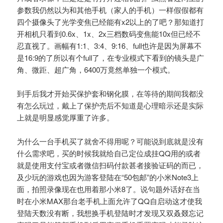
参数我仍然以为和其他手机（家人的手机）一样假假都有
四个摄像头了光学变焦已经能有x2以上的了吧？那知道打
开相机只看到0.6x、1x、2x三档数码变焦能10x但已经不
忍直视了。画幅有1:1、3:4、9:16、full也许是因为屏幕不
是16:9的了所以有个full了，在专业模式下看到的镜头是广
角、微距、超广角，6400万竟然单独一个模式。
到手后我才开始买保护套和钢化膜，在等待的期间我都没
有怎么玩过，戴上了保护壳后不知道是心理暗示还是实际
上就是明显感觉厚重了许多。
为什么一台手机买了就舍不得用呢？可能说到底就是没有
什么需求吧，买的时候我就给自己定位成挂QQ用的或者
就是使用支付宝或者微信扫码付款甚者接验证码的而已，
及少玩的游戏也因为游客登陆在“50包邮”的小米Note3上
面，拍照录像现在也用着那小米8了。说句题外话好在当
时在小米MAX那台老手机上面允许了QQ自启动这才使我
登陆天数没有断，我想换手机登陆时才发现又双叒叕忘记