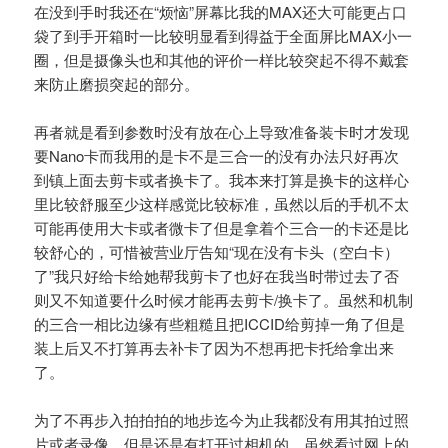
在没到手时我还在“烦恼”屏幕比我的MAX还大可能更占口
袋了到手开箱时一比较明显看到得益于全面屏比MAX小一
圈，但是摄像头也和其他的评价一样比较突起不得不戴套
来防止磨损突起的部分。
再者就是看到参数时没有放在心上导致准备装卡时才发现
要Nano卡而我用的是卡不是三合一的没有办法只好再次
到镇上面去剪卡或者换卡了。我本来打算是换卡的这样心
里比较舒服至少这样感觉比较标准，虽然以后的手机不太
可能再使用大卡或者微卡了但是拿着个三合一的卡还是比
较舒心的，可惜被营业厅告知“现在没有卡头（空白卡）
了”我只好给卡给她帮我剪卡了也好在我当时带过去了否
则又不知道要什么时候才能再去剪卡/换卡了。虽然和机制
的三合一相比边缘有些粗糙且把ICCID给剪掉一角了但是
装上后又不打算再去补卡了因为不想再把卡托给拿出来
了。
为了不再步入拍拍拍的地步迄今为止我都没有用其拍过照
片或者录像，但是还是有打开过相机的。虽然看过网上的