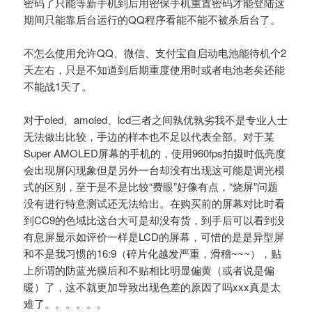
密码了只能等新手机到后用密保手机重置密码才能登陆这
期间只能靠后台运行的QQ程序看能不能不被杀后台了。
不怎么使用允许QQ、微信、支付宝自启动电池能待机个2
天左右，只是不知道到后期重度使用时或者电池老矣还能
不能战1天了。
对于oled、amoled、lcd三者之间孰优孰劣我不是专业人士
无法做出比较，手边的样本也不足以代表全部。对于某
Super AMOLED屏幕的手机的，使用960fps拍摄时低亮度
会出现屏闪现象但是另外一台却没有出现这可能是调光模
式的区别，至于是不是比较“费眼”好像有点，“烧屏”问题
没有进行特意测试还无法给出。在购买前的屏幕对比时看
到CC9的色域比这台大可是却没有货，到手后可以看到没
有息屏显示如评价一样是LCD的屏幕，可惜的是是异型屏
和不是我习惯的16:9（碎片化越发严重，滑稽~~~），贴
上所谓的防蓝光膜后和不贴相比明显偏黄（或者说是偏
暖）了，这不就更加导致出现色差的原因了吗xxx真是太
难了。。。。。。